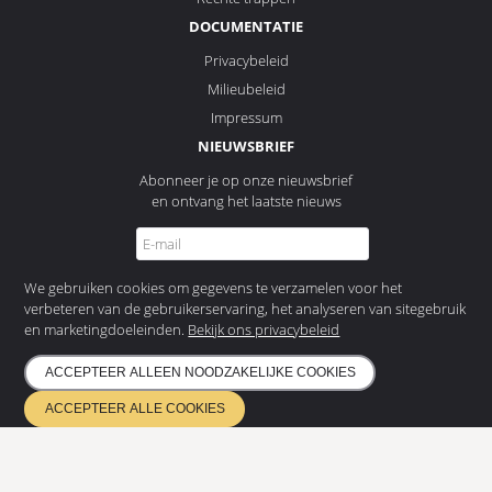
DOCUMENTATIE
Privacybeleid
Milieubeleid
Impressum
NIEUWSBRIEF
Abonneer je op onze nieuwsbrief
en ontvang het laatste nieuws
We gebruiken cookies om gegevens te verzamelen voor het
INSCHRIJVEN
verbeteren van de gebruikerservaring, het analyseren van sitegebruik
en marketingdoeleinden.
Bekijk ons privacybeleid
ETA 17/0685
ACCEPTEER ALLEEN NOODZAKELIJKE COOKIES
Kwaliteitsbeheer EN ISO 9001
Milieubeheer ISO 14001
ACCEPTEER ALLE COOKIES
Gecertificeerd volgens EN 1090 & EN 3834