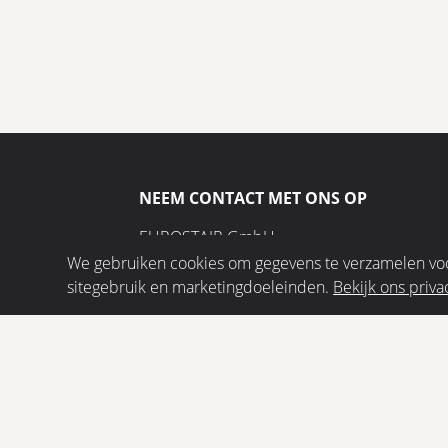
NEEM CONTACT MET ONS OP
EUROSTAIR GmbH
Juteweberstr. 5
We gebruiken cookies om gegevens te verzamelen voor
48432 Rheine
sitegebruik en marketingdoeleinden.
Bekijk ons priva
+49 5975 953907-0
info@eurostair.nl