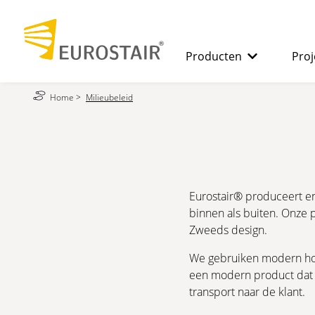
Producten
Proj
Home
>
Milieubeleid
SPILTRAPPEN
De voordele
RECHTE TRAPPEN
Eurostair® produceert en
binnen als buiten. Onze 
Zweeds design.
We gebruiken modern hoog
een modern product dat m
transport naar de klant.