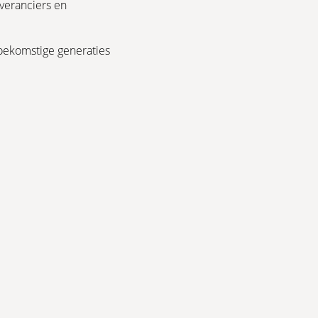
veranciers en
oekomstige generaties
RAL-KLEUREN
sen. Exclusief vakmanschap ontmoet elegant,
RAL-KLEUREN