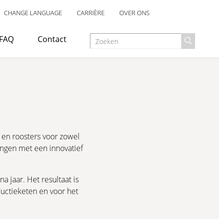
CHANGE LANGUAGE
CARRIÈRE
OVER ONS
FAQ
Contact
ruikt als vluchttrap of nooduitgang in industriële,
 en roosters voor zowel
ingen met een innovatief
OPPERVLAKTEBEHANDELING
ANTISLIPVEILIGHEID
 jaar. Het resultaat is
uctieketen en voor het
ontworpen voor gebruik binnenshuis, met een elegant