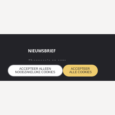
NIEUWSBRIEF
Abonneer je op onze
nieuwsbrief en ontvang het
n
ACCEPTEER ALLEEN
ACCEPTEER
laatste nieuws
NOODZAKELIJKE COOKIES
ALLE COOKIES
INSCHRIJVEN