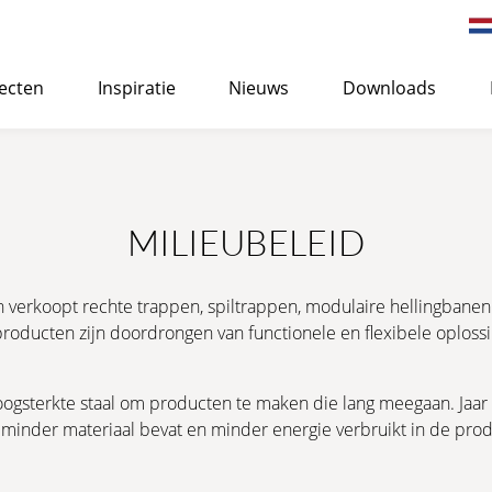
ecten
Inspiratie
Nieuws
Downloads
n van Eurostair spiltrappen
>
STANDAARD
MILIEUBELEID
Geschikt voor zowel binnen als buiten en kan worden geb
kantoor- of woongebouwen.
 verkoopt rechte trappen, spiltrappen, modulaire hellingbanen
producten zijn doordrongen van functionele en flexibele oploss
MEER INFORMATIE
→ OFFERTEAANVRAAG
CORROSIEBESCHERMING
sterkte staal om producten te maken die lang meegaan. Jaar na
inder materiaal bevat en minder energie verbruikt in de prod
PREMIUM
Kostenefficiënte spiltrap van hoge kwaliteit, speciaal 