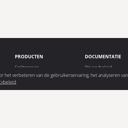
PRODUCTEN
DOCUMENTATIE
Spiltrappen
Privacybeleid
 het verbeteren van de gebruikerservaring, het analyseren va
Rechte trappen
Milieubeleid
cybeleid
Impressum