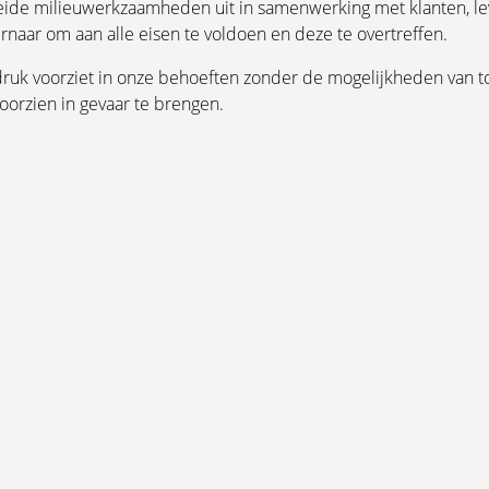
eide milieuwerkzaamheden uit in samenwerking met klanten, le
design en veel doordachte details.
naar om aan alle eisen te voldoen en deze te overtreffen.
ruk voorziet in onze behoeften zonder de mogelijkheden van t
MEER INFORMATIE
OPPERVLAKTEBEHANDELING
oorzien in gevaar te brengen.
EXCLUSIEF
Volledig aanpasbare binnenspiltrap voor de hoogste ei
minimalistisch design.
MEER INFORMATIE
OPPERVLAKTEBEHANDELING