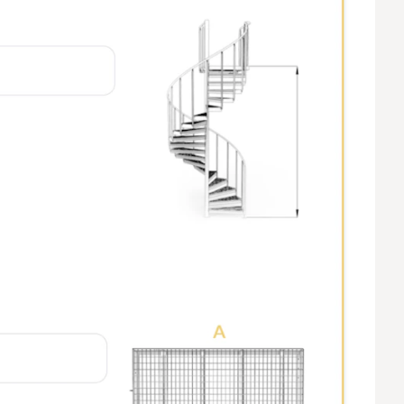
RAL-KLEUREN
sen. Exclusief vakmanschap ontmoet elegant,
RAL-KLEUREN