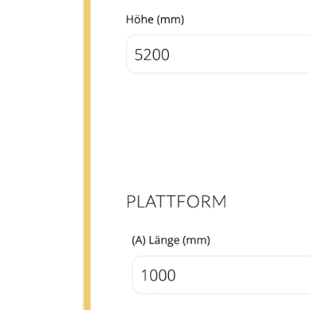
design en veel doordachte details.
MEER INFORMATIE
OPPERVLAKTEBEHANDELING
EXCLUSIEF
Volledig aanpasbare binnenspiltrap voor de hoogste ei
minimalistisch design.
MEER INFORMATIE
OPPERVLAKTEBEHANDELING